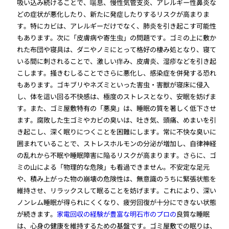
吸い込み続けることで、喘息、慢性気管支炎、アレルギー性鼻炎な
どの症状が悪化したり、新たに発症したりするリスクが高まりま
す。特にカビは、アレルギーだけでなく、肺炎を引き起こす可能性
もあります。次に「皮膚病や寄生虫」の問題です。ゴミの上に敷か
れた布団や寝具は、ダニやノミにとって格好の棲み処となり、寝て
いる間に刺されることで、激しい痒み、皮膚炎、湿疹などを引き起
こします。掻きむしることでさらに悪化し、感染症を併発する恐れ
もあります。ゴキブリやネズミといった害虫・害獣が寝床に侵入
し、体を這い回る不快感は、極度のストレスとなり、安眠を妨げま
す。また、ゴミ屋敷特有の「悪臭」は、睡眠の質を著しく低下させ
ます。腐敗した生ゴミやカビの臭いは、吐き気、頭痛、めまいを引
き起こし、深く眠りにつくことを困難にします。常に不快な臭いに
囲まれていることで、ストレスホルモンの分泌が増加し、自律神経
の乱れから不眠や睡眠障害に陥るリスクが高まります。さらに、ゴ
ミの山による「物理的な危険」も看過できません。不安定な足元
や、積み上がった物の崩壊の危険性は、無意識のうちに緊張状態を
維持させ、リラックスして眠ることを妨げます。これにより、深い
ノンレム睡眠が得られにくくなり、疲労回復が十分にできない状態
が続きます。
家電回収の経験が豊富な明石市のプロの
良質な睡眠
は、心身の健康を維持するための基盤です。ゴミ屋敷での眠りは、