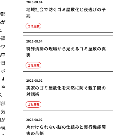
2026.08.04
地域社会で防ぐゴミ屋敷化と夜逃げの予
汚部
兆
糸が
ゴミ屋敷
は、
の課
2026.08.04
ーワ
特殊清掃の現場から見えるゴミ屋敷の真
集中
実
を日
ゴミ屋敷
ロボ
りす
2026.08.02
、や
実家のゴミ屋敷化を未然に防ぐ親子間の
対話術
が、
汚部
ゴミ屋敷
る気
間が
2026.08.02
片付けられない脳の仕組みと実行機能障
の現
害の苦悩