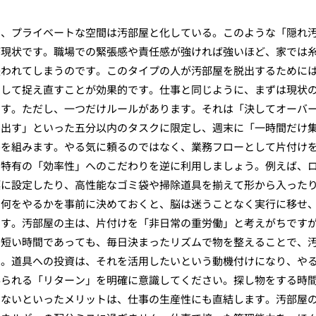
に、プライベートな空間は汚部屋と化している。このような「隠れ
が現状です。職場での緊張感や責任感が強ければ強いほど、家では
失われてしまうのです。このタイプの人が汚部屋を脱出するために
として捉え直すことが効果的です。仕事と同じように、まずは現状
ます。ただし、一つだけルールがあります。それは「決してオーバ
け出す」といった五分以内のタスクに限定し、週末に「一時間だけ
ルを組みます。やる気に頼るのではなく、業務フローとして片付け
ン特有の「効率性」へのこだわりを逆に利用しましょう。例えば、
標に設定したり、高性能なゴミ袋や掃除道具を揃えて形から入った
、何をやるかを事前に決めておくと、脳は迷うことなく実行に移せ
ます。汚部屋の主は、片付けを「非日常の重労働」と考えがちです
。短い時間であっても、毎日決まったリズムで物を整えることで、
す。道具への投資は、それを活用したいという動機付けになり、や
得られる「リターン」を明確に意識してください。探し物をする時
てないといったメリットは、仕事の生産性にも直結します。汚部屋