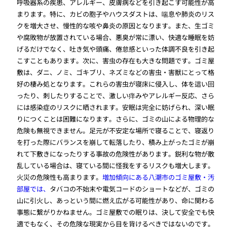
呼吸器系の疾患、アレルギー、皮膚病などを引き起こす可能性が高
まります。特に、カビの胞子やハウスダストは、喘息や肺炎のリス
クを増大させ、慢性的な咳や鼻炎の原因となります。また、生ゴミ
や腐敗物が放置されている場合、悪臭が常に漂い、快適な睡眠を妨
げるだけでなく、吐き気や頭痛、倦怠感といった体調不良を引き起
こすこともあります。次に、害虫の存在も大きな問題です。ゴミ屋
敷は、ダニ、ノミ、ゴキブリ、ネズミなどの害虫・害獣にとって格
好の棲み処となります。これらの害虫が寝床に侵入し、体を這い回
ったり、刺したりすることで、激しい痒みやアレルギー反応、さら
には感染症のリスクに晒されます。安眠は完全に妨げられ、深い眠
りにつくことは困難になります。さらに、ゴミの山による物理的な
危険も無視できません。足元が不安定な場所で寝ることで、寝返り
を打った際にバランスを崩して転落したり、積み上がったゴミが崩
れて下敷きになったりする事故の危険性があります。鋭利な物が散
乱している場合は、寝ている間に怪我をするリスクも増大します。
火災の危険性も高まります。
増加傾向にある八潮市のゴミ屋敷・汚
部屋では、
タバコの不始末や電気コードのショートなどが、ゴミの
山に引火し、あっという間に燃え広がる可能性があり、命に関わる
事態に繋がりかねません。ゴミ屋敷での眠りは、決して安全でも快
適でもなく、その危険な現実から目を背けるべきではないのです。