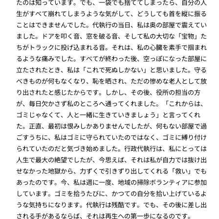
たのは知っています。でも、一袋でも捨ててしまったら、自分の人
生がすべて崩れてしまうような気がして、どうしても首を縦に振る
ことはできませんでした。代執行の当日、私は奥の部屋で震えてい
ました。ドアを叩く音、窓を破る音、そして私の大切な「宝物」た
ちがトラックに投げ込まれる音。それは、私の心臓を素手で掴まれ
るような痛みでした。すべてが終わった後、空っぽになった部屋に
立たされたとき、私は「これで死ぬしかない」と思いました。守る
べきものが何もなくなり、恥を晒され、ただの惨めな老人として放
り出されたと感じたからです。しかし、その後、役所の担当の方
が、毎日欠かさず私のところへ通ってくれました。「これからは、
ゴミじゃなくて、人と一緒に生きていきましょう」と言ってくれ
た。正直、最初は恨みしかありませんでしたが、何もない部屋で過
ごすうちに、私はゴミに守られていたのではなく、ゴミに縛り付け
られていたのだと気づき始めました。行政代執行は、私にとっては
人生で最大の絶望でしたが、今思えば、それは私が自力では抜け出
せなかった地獄から、力ずくで引きずり出してくれる「救い」でも
あったのです。今、私は週に一度、地域の掃除ボランティアに参加
しています。ゴミを拾うたびに、かつての自分を拾い上げているよ
うな気持ちになります。代執行は残酷です。でも、その後に差し出
される手があるならば、それは再生への第一歩になるのです。