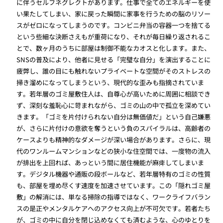
に伴うセルフネグレクトがあります。仕事で全てのエネルギーを使
い果たしてしまい、家に戻った瞬間に家事を行うための脳のリソー
スがゼロになってしまうのです。コンビニ弁当の容器一つを捨てる
という些細な決断さえもが重荷になり、それが毎日繰り返されるこ
とで、数ヶ月のうちに部屋は制御不能なカオスと化します。また、
SNSの普及により、他者に見せる「完璧な自分」を演出することに
疲弊し、誰の目にも触れないプライベートな空間がそのストレスの
掃き溜めになってしまうという、現代的な歪みも指摘されていま
す。若年層のゴミ屋敷住人は、自尊心が高いために周囲に相談でき
ず、深刻な羞恥心に苛まれながら、ゴミの山の中で孤立を深めてい
きます。「ゴミを片付けられない自分は無価値だ」という自己嫌悪
が、さらに片付けの意欲を奪うという負のスパイラルは、高齢者の
ケースよりも精神的なダメージが深い場合があります。さらに、現
代のワンルームマンションなどの狭小な住空間では、一度物の流入
が排出を上回れば、あっという間に居住機能が麻痺してしまいま
す。デジタル機器や通販の段ボールなど、若年層特有のゴミの性質
も、部屋を埋め尽くす速度を加速させています。この「隠れゴミ屋
敷」の解消には、単なる掃除の指導ではなく、ワークライフバラン
スの是正やメンタルケアへのアクセス向上が不可欠です。若者たち
が、ゴミの中に自分を閉じ込めなくても済むような、心のゆとりを