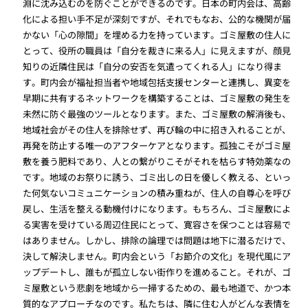
淵に沈み込むのを防ぐことができるのです。日本の町内会は、高齢
化による担い手不足が深刻ですが、それでもなお、公的な機関が届
かない「心の隙間」を埋める力を持っています。ゴミ屋敷の住人に
とって、役所の職員は「自分を裁きに来る人」に見えますが、顔見
知りの近隣住民は「自分の安否を気遣ってくれる人」になり得ま
す。町内会が福祉担当者や地域包括支援センターと連携し、異変を
早期に共有するネットワークを構築することは、ゴミ屋敷の発生を
未然に防ぐ最強のツールとなります。また、ゴミ屋敷の解消後も、
地域社会がその住人を排除せず、再び輪の中に招き入れることが、
再発を防止する唯一のアフターケアとなります。孤独こそがゴミ屋
敷を養う肥料であり、人との繋がりこそがそれを枯らす特効薬なの
です。地域のお祭りに誘う、ゴミ出しの日を優しく教える、といっ
た何気ないコミュニケーションの積み重ねが、住人の自尊心を呼び
戻し、生活を整える動機付けになります。もちろん、ゴミ屋敷によ
る実害を受けている周辺住民にとって、寛容さを保つことは容易で
はありません。しかし、排除の論理では問題は地下に潜るだけで、
決して解決しません。町内会という「お節介の文化」を現代風にア
ップデートし、誰もが孤立しない街作りを進めること。それが、ゴ
ミ屋敷という悲劇を地域から一掃するための、最も地道で、かつ本
質的なアプローチなのです。私たちは、隣に住む人がどんな表情を