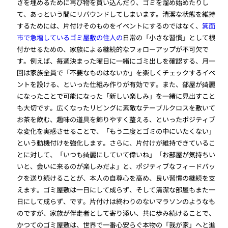
さを埋めるために再び物を買い込んだり、ゴミを溜め始めたりし
て、あっという間にリバウンドしてしまいます。清潔な状態を維持
するためには、片付けそのものをイベントにするのではなく、
箕面
市で急増しているゴミ屋敷の住人の
日常の「小さな習慣」として根
付かせるための、家族による継続的なフォローアップが不可欠で
す。例えば、毎週決まった曜日に一緒にゴミ出しを確認する、月一
回は家族全員で「不要なものはないか」を楽しくチェックするイベ
ントを設ける、といった仕組み作りが有効です。また、部屋が綺麗
になったことで可能になった「新しい楽しみ」を一緒に見出すこと
も大切です。広くなったリビングに素敵なテーブルクロスを敷いて
お茶を飲む、趣味の道具を飾りやすく整える、といったポジティブ
な変化を実感させることで、「もう二度とゴミの中にいたくない」
という動機付けを強化します。さらに、片付けが維持できているこ
とに対して、「いつも綺麗にしていて偉いね」「お部屋が気持ちい
いと、会いに来るのが楽しみだよ」と、ポジティブなフィードバッ
クを送り続けることが、本人の自尊心を高め、良い習慣の継続を支
えます。ゴミ屋敷は一日にして成らず、そして清潔な部屋もまた一
日にして成らず、です。片付けは終わりのないマラソンのようなも
のですが、家族が伴走者として寄り添い、共に歩み続けることで、
かつてのゴミ屋敷は、世界で一番心安らぐ本物の「我が家」へと進